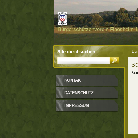
Bürgerschützenverein Flaesheim 18
Site durchsuchen
Bür
Sc
Kei
KONTAKT
DATENSCHUTZ
IMPRESSUM