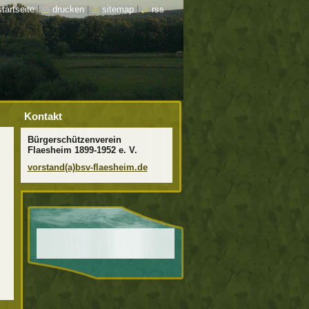
startseite
|
drucken
|
sitemap
|
rss
Kontakt
Bürgerschützenverein
Flaesheim 1899-1952 e. V.
vorstand(a)bsv-flaesheim.de