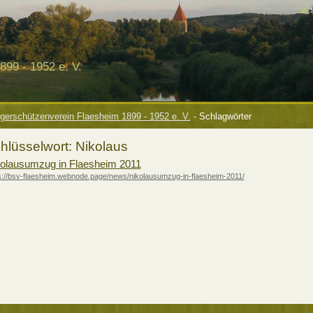
99 - 1952 e. V.
gerschützenverein Flaesheim 1899 - 1952 e. V.
-
Schlagwörter
hlüsselwort: Nikolaus
olausumzug in Flaesheim 2011
s://bsv-flaesheim.webnode.page/news/nikolausumzug-in-flaesheim-2011/