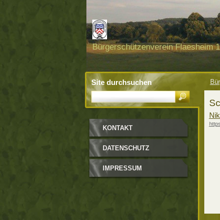
Bürgerschützenverein Flaesheim 18
Site durchsuchen
Bür
Sc
Nik
http
KONTAKT
DATENSCHUTZ
IMPRESSUM