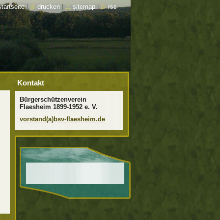
startseite
|
drucken
|
sitemap
|
rss
Kontakt
Bürgerschützenverein
Flaesheim 1899-1952 e. V.
vorstand(a)bsv-flaesheim.de